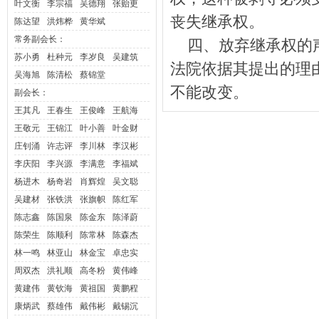
叶文衡
李宗福
吴德翔
张贻更
丧失继承权。
陈达望
洪炜桦
黄华斌
常务副会长：
四、放弃继承权的声
苏小勇
杜种元
李岁良
吴建筑
法院依据其提出的理
吴海旭
陈清松
蔡锦堂
不能改变。
副会长：
王其凡
王春生
王俊峰
王航海
王敬元
王锦江
叶小善
叶金财
庄钊涌
许志评
李川林
李汉彬
李庆阳
李兴源
李满意
李
福斌
杨进木
杨奇岩
肖辉煌
吴文聪
吴建材
张铁洪
张旗帜
陈红军
陈志鑫
陈国泉
陈金东
陈泽蔚
陈荣生
陈顺利
陈常林
陈森杰
林一鸣
林亚山
林金宝
卓忠实
周双杰
洪礼顺
高冬粉
黄伟峰
黄建伟
黄钦海
黄祖国
黄鹏程
康炳武
蔡雄伟
戴伟彬
戴锡沉