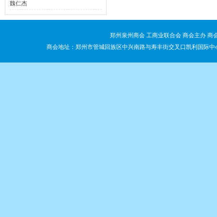
魏仁杰
郑州泉州商会 工商业联合会 商会主办 商会签
商会地址：郑州市管城回族区中兴南路与寿丰街交叉口凯利国际中心B座1109室 电话：03