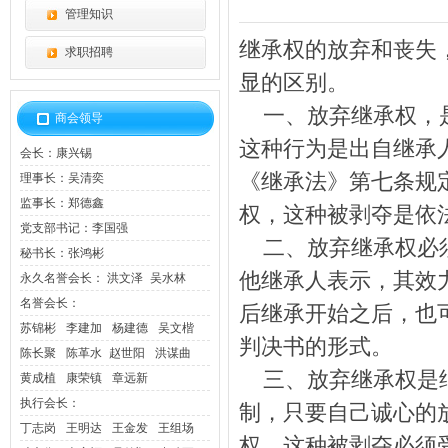
管理知识
继承权的放弃和丧失
求职招聘
显的区别。
一、放弃继承权，是
商会领导
这种行为是出自继承
会长：
康兴锡
《继承法》第七条规
理事长：
吴清奕
监事长：
郑德鑫
权，这种被剥夺是依
党支部书记：
李国强
二、放弃继承权必须
秘书长：
张鸿彬
他继承人表示，其效
永久名誉会长：
洪文泽
吴水林
名誉会长：
后继承开始之后，也
苏锦彬
李建加
杨建德
吴文楷
判决书的形式。
陈长聚
陈革水
赵世阳
洪谋曲
三、放弃继承权是继
黄成植
康荣镇
章远新
执行会长：
制，只要自己诚心的
丁志岗
王明达
王金发
王组场
权，这种被剥夺必须