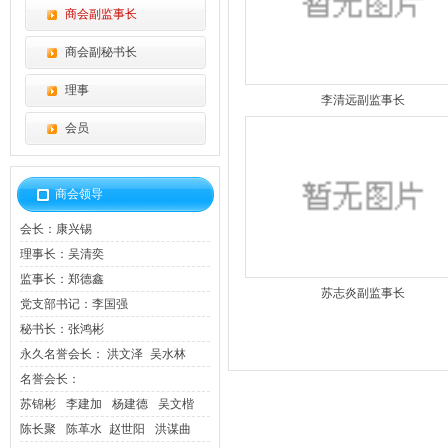
商会副监事长
商会副秘书长
理事
李清远副监事长
会员
商会领导
会长：
康兴锡
理事长：
吴清奕
监事长：
郑德鑫
苏志炎副监事长
党支部书记：
李国强
秘书长：
张鸿彬
永久名誉会长：
洪文泽
吴水林
名誉会长：
苏锦彬
李建加
杨建德
吴文楷
陈长聚
陈革水
赵世阳
洪谋曲