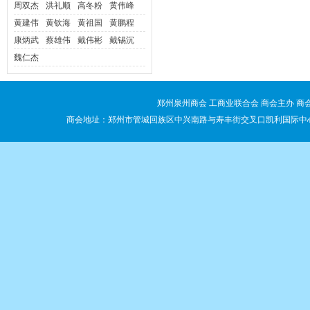
周双杰
洪礼顺
高冬粉
黄伟峰
黄建伟
黄钦海
黄祖国
黄鹏程
康炳武
蔡雄伟
戴伟彬
戴锡沉
魏仁杰
郑州泉州商会 工商业联合会 商会主办 商会签
商会地址：郑州市管城回族区中兴南路与寿丰街交叉口凯利国际中心B座1109室 电话：03