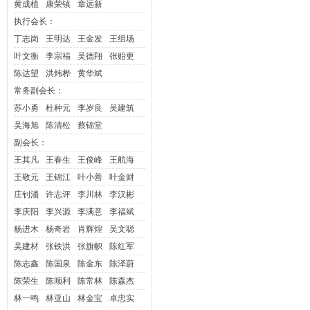
黄成植
康荣镇
章远新
执行会长：
丁志岗
王明达
王金发
王组场
叶文衡
李宗福
吴德翔
张贻更
陈达望
洪炜桦
黄华斌
常务副会长：
苏小勇
杜种元
李岁良
吴建筑
吴海旭
陈清松
蔡锦堂
副会长：
王其凡
王春生
王俊峰
王航海
王敬元
王锦江
叶小善
叶金财
庄钊涌
许志评
李川林
李汉彬
李庆阳
李兴源
李满意
李
福斌
杨进木
杨奇岩
肖辉煌
吴文聪
吴建材
张铁洪
张旗帜
陈红军
陈志鑫
陈国泉
陈金东
陈泽蔚
陈荣生
陈顺利
陈常林
陈森杰
林一鸣
林亚山
林金宝
卓忠实